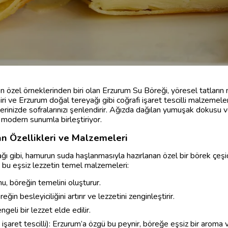
özel örneklerinden biri olan Erzurum Su Böreği, yöresel tatların n
yniri ve Erzurum doğal tereyağı gibi coğrafi işaret tescilli malzemel
rinizde sofralarınızı şenlendirir. Ağızda dağılan yumuşak dokusu ve
 modern sunumla birleştiriyor.
n Özellikleri ve Malzemeleri
ağı gibi, hamurun suda haşlanmasıyla hazırlanan özel bir börek çeş
te bu eşsiz lezzetin temel malzemeleri:
u, böreğin temelini oluşturur.
in besleyiciliğini artırır ve lezzetini zenginleştirir.
ngeli bir lezzet elde edilir.
 işaret tescilli): Erzurum’a özgü bu peynir, böreğe eşsiz bir aroma v