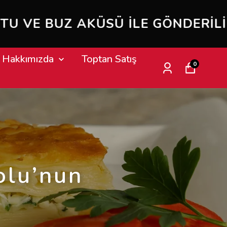
E GÖNDERILIR..
Hakkımızda
Toptan Satış
0
olu’nun