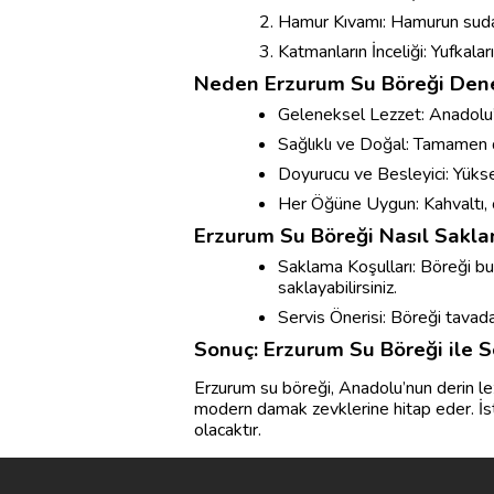
Hamur Kıvamı: Hamurun suda ha
Katmanların İnceliği: Yufkalar
Neden Erzurum Su Böreği Dene
Geleneksel Lezzet: Anadolu’
Sağlıklı ve Doğal: Tamamen d
Doyurucu ve Besleyici: Yüksek
Her Öğüne Uygun: Kahvaltı, ö
Erzurum Su Böreği Nasıl Saklanı
Saklama Koşulları: Böreği b
saklayabilirsiniz.
Servis Önerisi: Böreği tavada 
Sonuç: Erzurum Su Böreği ile S
Erzurum su böreği, Anadolu’nun derin le
modern damak zevklerine hitap eder. İste
olacaktır.