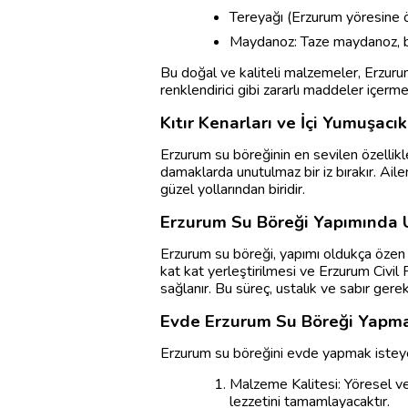
Tereyağı (Erzurum yöresine ö
Maydanoz: Taze maydanoz, b
Bu doğal ve kaliteli malzemeler, Erzurum
renklendirici gibi zararlı maddeler içerme
Kıtır Kenarları ve İçi Yumuşacı
Erzurum su böreğinin en sevilen özellikler
damaklarda unutulmaz bir iz bırakır. Aile
güzel yollarından biridir.
Erzurum Su Böreği Yapımında 
Erzurum su böreği, yapımı oldukça özen 
kat kat yerleştirilmesi ve Erzurum Civil 
sağlanır. Bu süreç, ustalık ve sabır gerekt
Evde Erzurum Su Böreği Yapmak
Erzurum su böreğini evde yapmak isteyen
Malzeme Kalitesi: Yöresel ve
lezzetini tamamlayacaktır.