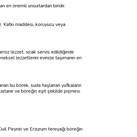
n en önemli unsurlardan biridir.
ir. Katkı maddesi, koruyucu veya
ersiz lezzet, sıcak servis edildiğinde
eneksel lezzetlerini evinize taşımanın en
anan bu börek, suda haşlanan yufkaların
azırlanır ve böreğin eşit şekilde pişmesi
vil Peyniri ve Erzurum tereyağı böreğin