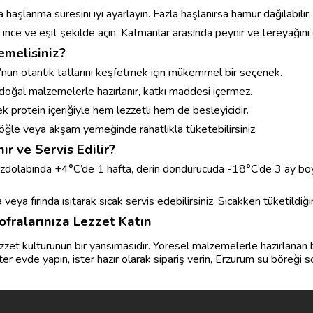
şlanma süresini iyi ayarlayın. Fazla haşlanırsa hamur dağılabilir, a
ı ince ve eşit şekilde açın. Katmanlar arasında peynir ve tereyağını 
melisiniz?
nun otantik tatlarını keşfetmek için mükemmel bir seçenek.
oğal malzemelerle hazırlanır, katkı maddesi içermez.
 protein içeriğiyle hem lezzetli hem de besleyicidir.
ğle veya akşam yemeğinde rahatlıkla tüketebilirsiniz.
r ve Servis Edilir?
uzdolabında +4°C’de 1 hafta, derin dondurucuda -18°C’de 3 ay boy
veya fırında ısıtarak sıcak servis edebilirsiniz. Sıcakken tüketildiğ
ofralarınıza Lezzet Katın
zzet kültürünün bir yansımasıdır. Yöresel malzemelerle hazırlana
r evde yapın, ister hazır olarak sipariş verin, Erzurum su böreği so