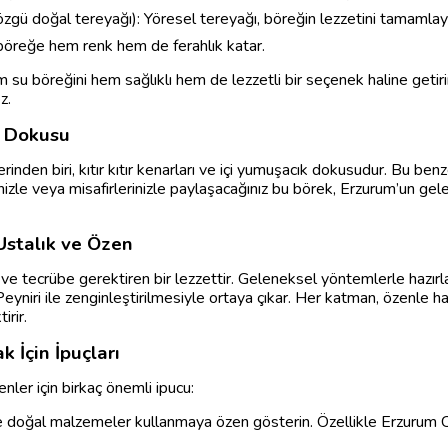
zgü doğal tereyağı): Yöresel tereyağı, böreğin lezzetini tamamlaya
öreğe hem renk hem de ferahlık katar.
 su böreğini hem sağlıklı hem de lezzetli bir seçenek haline getir
z.
k Dokusu
inden biri, kıtır kıtır kenarları ve içi yumuşacık dokusudur. Bu benz
nizle veya misafirlerinizle paylaşacağınız bu börek, Erzurum’un gel
Ustalık ve Özen
ve tecrübe gerektiren bir lezzettir. Geleneksel yöntemlerle hazırl
Peyniri ile zenginleştirilmesiyle ortaya çıkar. Her katman, özenle h
irir.
 İçin İpuçları
ler için birkaç önemli ipucu:
 doğal malzemeler kullanmaya özen gösterin. Özellikle Erzurum Ci