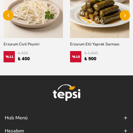
Erzurum Civil Peyniri
Erzurum Etli Yaprak Sarması
₺ 450
₺ 1,000
%
11
%
10
₺ 400
₺ 900
Hızlı Menü
Hesabım