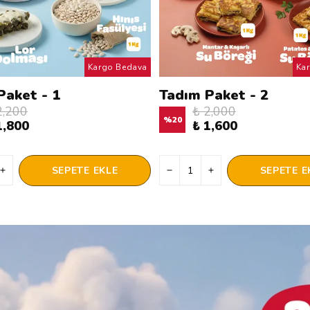
Kargo Bedava
Ka
Paket - 1
Tadım Paket - 2
2,200
₺ 2,000
%
20
1,800
₺ 1,600
SEPETE EKLE
SEPETE E