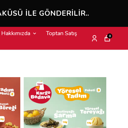
E GÖNDERILIR..
Hakkımızda
Toptan Satış
0