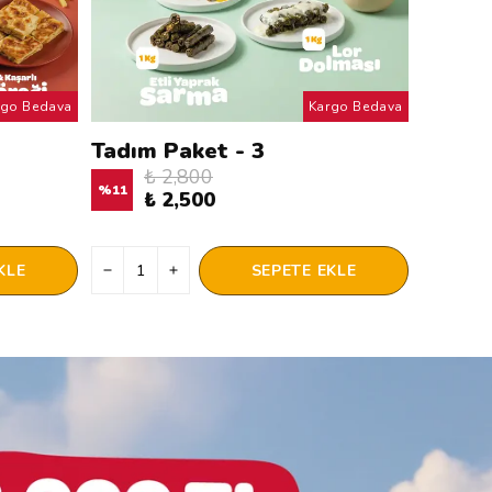
rgo Bedava
Kargo Bedava
Tadım Paket - 3
₺ 2,800
%
11
₺ 2,500
KLE
SEPETE EKLE