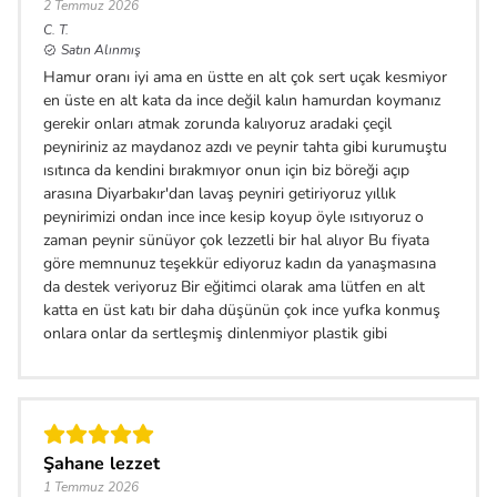
2 Temmuz 2026
C.
T.
Satın Alınmış
Hamur oranı iyi ama en üstte en alt çok sert uçak kesmiyor
en üste en alt kata da ince değil kalın hamurdan koymanız
gerekir onları atmak zorunda kalıyoruz aradaki çeçil
peyniriniz az maydanoz azdı ve peynir tahta gibi kurumuştu
ısıtınca da kendini bırakmıyor onun için biz böreği açıp
arasına Diyarbakır'dan lavaş peyniri getiriyoruz yıllık
peynirimizi ondan ince ince kesip koyup öyle ısıtıyoruz o
zaman peynir sünüyor çok lezzetli bir hal alıyor Bu fiyata
göre memnunuz teşekkür ediyoruz kadın da yanaşmasına
da destek veriyoruz Bir eğitimci olarak ama lütfen en alt
katta en üst katı bir daha düşünün çok ince yufka konmuş
onlara onlar da sertleşmiş dinlenmiyor plastik gibi
Şahane lezzet
1 Temmuz 2026