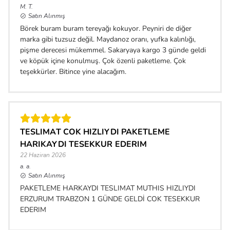
M.
T.
Satın Alınmış
Börek buram buram tereyağı kokuyor. Peyniri de diğer
marka gibi tuzsuz değil. Maydanoz oranı, yufka kalınlığı,
pişme derecesi mükemmel. Sakaryaya kargo 3 günde geldi
ve köpük içine konulmuş. Çok özenli paketleme. Çok
teşekkürler. Bitince yine alacağım.
TESLIMAT COK HIZLIYDI PAKETLEME
HARIKAYDI TESEKKUR EDERIM
22 Haziran 2026
a.
a.
Satın Alınmış
PAKETLEME HARKAYDI TESLIMAT MUTHIS HIZLIYDI
ERZURUM TRABZON 1 GÜNDE GELDİ COK TESEKKUR
EDERIM