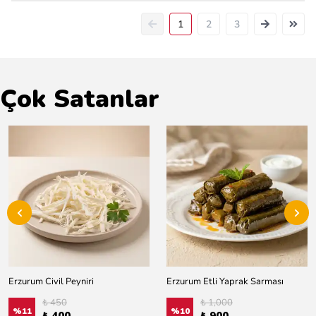
1
2
3
Çok Satanlar
Erzurum Civil Peyniri
Erzurum Etli Yaprak Sarması
₺ 450
₺ 1,000
%
11
%
10