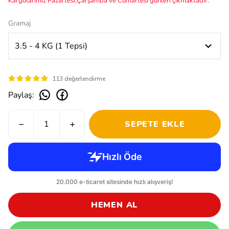
Kargolarımız Pazartesi,Çarşamba ve Cumartesi günleri çıkmaktadır.
Gramaj
113 değerlendirme
Paylaş
:
SEPETE EKLE
HEMEN AL