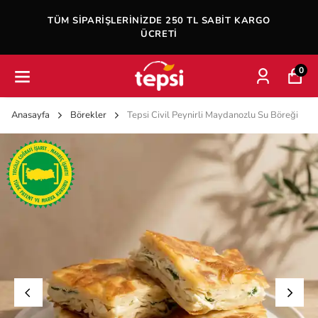
İSTANBUL ANADOLU YAKASI SIPARIŞLERINIZ
KÜÇÜKYALI ŞUBEMIZ TARAFINDAN TESLIM
EDILECEKTIR.
0
Anasayfa
Börekler
Tepsi Civil Peynirli Maydanozlu Su Böreği