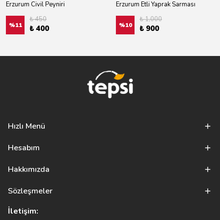
Erzurum Civil Peyniri
Erzurum Etli Yaprak Sarması
₺ 450
₺ 1,000
%
11
%
10
₺ 400
₺ 900
Hızlı Menü
Hesabım
Hakkımızda
Sözleşmeler
İletişim: