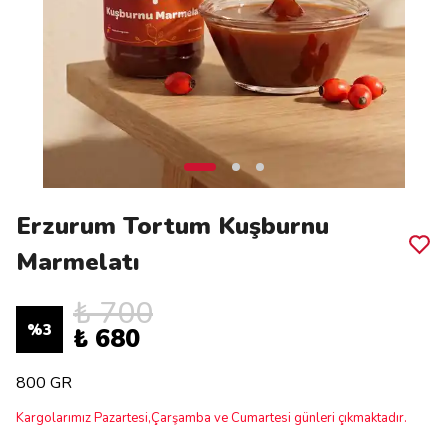
Erzurum Tortum Kuşburnu
Marmelatı
₺ 700
%
3
₺ 680
800 GR
Kargolarımız Pazartesi,Çarşamba ve Cumartesi günleri çıkmaktadır.