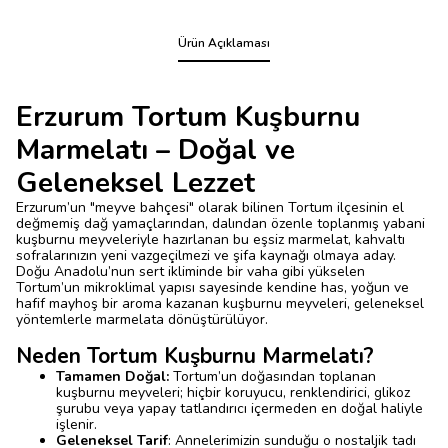
Ürün Açıklaması
Erzurum Tortum Kuşburnu
Marmelatı – Doğal ve
Geleneksel Lezzet
Erzurum’un "meyve bahçesi" olarak bilinen Tortum ilçesinin el
değmemiş dağ yamaçlarından, dalından özenle toplanmış yabani
kuşburnu meyveleriyle hazırlanan bu eşsiz marmelat, kahvaltı
sofralarınızın yeni vazgeçilmezi ve şifa kaynağı olmaya aday.
Doğu Anadolu’nun sert ikliminde bir vaha gibi yükselen
Tortum’un mikroklimal yapısı sayesinde kendine has, yoğun ve
hafif mayhoş bir aroma kazanan kuşburnu meyveleri, geleneksel
yöntemlerle marmelata dönüştürülüyor.
Neden Tortum Kuşburnu Marmelatı?
Tamamen Doğal:
Tortum’un doğasından toplanan
kuşburnu meyveleri; hiçbir koruyucu, renklendirici, glikoz
şurubu veya yapay tatlandırıcı içermeden en doğal haliyle
işlenir.
Geleneksel Tarif
: Annelerimizin sunduğu o nostaljik tadı