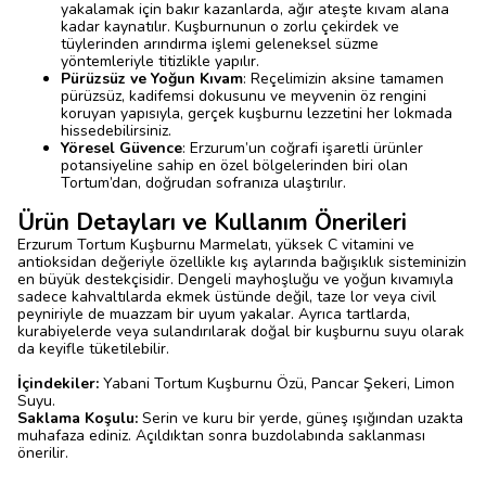
yakalamak için bakır kazanlarda, ağır ateşte kıvam alana
kadar kaynatılır. Kuşburnunun o zorlu çekirdek ve
tüylerinden arındırma işlemi geleneksel süzme
yöntemleriyle titizlikle yapılır.
Pürüzsüz ve Yoğun Kıvam
: Reçelimizin aksine tamamen
pürüzsüz, kadifemsi dokusunu ve meyvenin öz rengini
koruyan yapısıyla, gerçek kuşburnu lezzetini her lokmada
hissedebilirsiniz.
Yöresel Güvence
: Erzurum’un coğrafi işaretli ürünler
potansiyeline sahip en özel bölgelerinden biri olan
Tortum’dan, doğrudan sofranıza ulaştırılır.
Ürün Detayları ve Kullanım Önerileri
Erzurum Tortum Kuşburnu Marmelatı, yüksek C vitamini ve
antioksidan değeriyle özellikle kış aylarında bağışıklık sisteminizin
en büyük destekçisidir. Dengeli mayhoşluğu ve yoğun kıvamıyla
sadece kahvaltılarda ekmek üstünde değil, taze lor veya civil
peyniriyle de muazzam bir uyum yakalar. Ayrıca tartlarda,
kurabiyelerde veya sulandırılarak doğal bir kuşburnu suyu olarak
da keyifle tüketilebilir.
İçindekiler:
Yabani Tortum Kuşburnu Özü, Pancar Şekeri, Limon
Suyu.
Saklama Koşulu:
Serin ve kuru bir yerde, güneş ışığından uzakta
muhafaza ediniz. Açıldıktan sonra buzdolabında saklanması
önerilir.